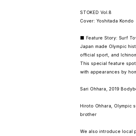
STOKED Vol.8
Cover: Yoshitada Kondo
■ Feature Story: Surf To
Japan made Olympic histo
official sport, and Ichin
This special feature spotl
with appearances by hom
Sari Ohhara, 2019 Body
Hiroto Ohhara, Olympic s
brother
We also introduce local