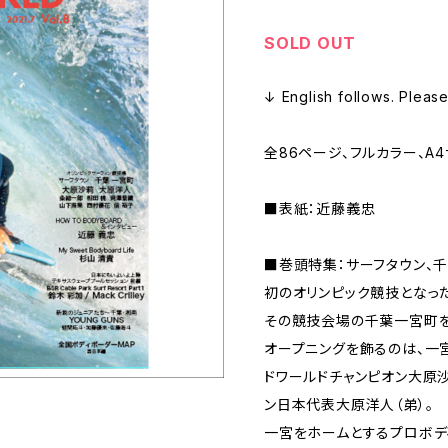
SOLD OUT
↓ English follows. Please
全86ページ、フルカラー、A
■表紙：近藤義忠
■巻頭特集：サーフタウン、
初のオリンピック競技となった
その競技会場の千葉一宮町を
オープニングを飾るのは、一宮
ドワールドチャンピオン大原沙
ン日本代表大原洋人（弟）。
一宮をホームとするプロボデ