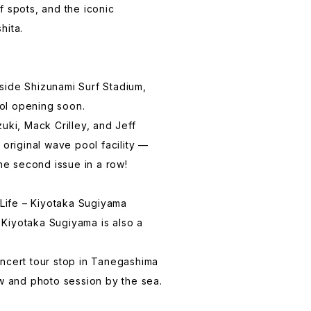
f spots, and the iconic
hita.
side Shizunami Surf Stadium,
ol opening soon.
uki, Mack Crilley, and Jeff
 original wave pool facility —
the second issue in a row!
ife – Kiyotaka Sugiyama
Kiyotaka Sugiyama is also a
.
ncert tour stop in Tanegashima
ew and photo session by the sea.