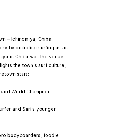
wn – Ichinomiya, Chiba
ry by including surfing as an
omiya in Chiba was the venue.
ights the town’s surf culture,
etown stars:
board World Champion
urfer and Sari’s younger
 pro bodyboarders, foodie