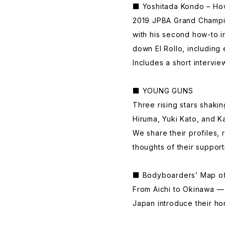
■ Yoshitada Kondo – How-
2019 JPBA Grand Champi
with his second how-to i
down El Rollo, including
Includes a short intervie
■ YOUNG GUNS
Three rising stars shaki
Hiruma, Yuki Kato, and Ka
We share their profiles, 
thoughts of their support
■ Bodyboarders’ Map of
From Aichi to Okinawa 
Japan introduce their ho