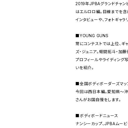
2019年JPBAグランドチ
はエルロロ編。目線までを含
インタビューや、フォトギャラ
■YOUNG GUNS
常にコンテストでは上位、ギ
ズ・ジュニア。蛭間拓斗・加藤
プロフィールやライディング
いを紹介。
■全国ボディボーダーズマッ
今回は西日本編。愛知県～沖
さんがお国自慢をします。
■ボディボードニュース
ナンシーカップ、JPBAムー