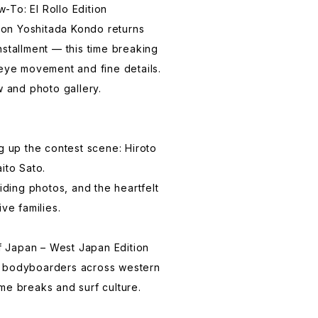
To: El Rollo Edition
on Yoshitada Kondo returns
nstallment — this time breaking
 eye movement and fine details.
w and photo gallery.
ng up the contest scene: Hiroto
ito Sato.
riding photos, and the heartfelt
ive families.
 Japan – West Japan Edition
— bodyboarders across western
me breaks and surf culture.